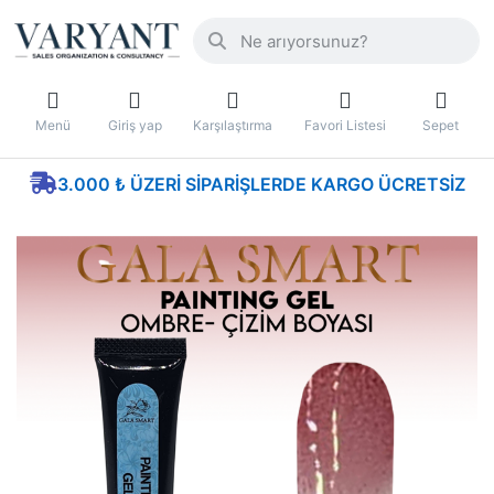
Menü
Giriş yap
Karşılaştırma
Favori Listesi
Sepet
3.000 ₺ ÜZERI SIPARIŞLERDE KARGO ÜCRETSIZ