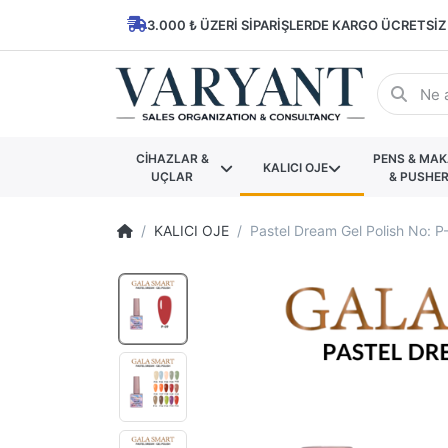
3.000 ₺ ÜZERI SIPARIŞLERDE KARGO ÜCRETSIZ
CİHAZLAR &
PENS & MA
KALICI OJE
UÇLAR
& PUSHE
KALICI OJE
Pastel Dream Gel Polish No: P