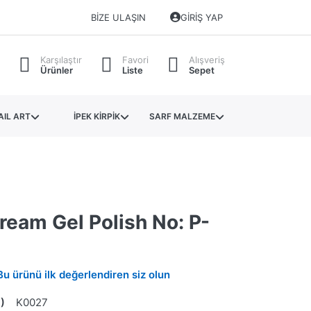
BIZE ULAŞIN
GIRIŞ YAP
Karşılaştır
Favori
Alışveriş
Ürünler
Liste
Sepet
AIL ART
İPEK KİRPİK
SARF MALZEME
ream Gel Polish No: P-
Bu ürünü ilk değerlendiren siz olun
)
K0027