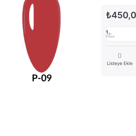
₺450,
1
Piece
Listeye Ekle