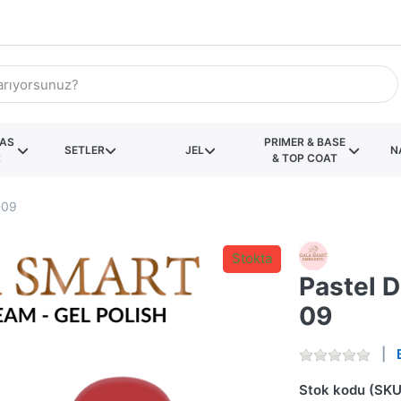
KAS
PRIMER & BASE
SETLER
JEL
N
R
& TOP COAT
-09
Stokta
Pastel D
09
Stok kodu (SKU