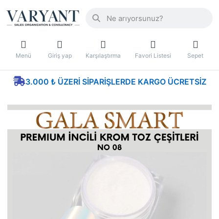
Menü
Giriş yap
Karşılaştırma
Favori Listesi
Sepet
3.000 ₺ ÜZERI SIPARIŞLERDE KARGO ÜCRETSIZ