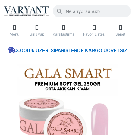
Menü
Giriş yap
Karşılaştırma
Favori Listesi
Sepet
3.000 ₺ ÜZERI SIPARIŞLERDE KARGO ÜCRETSIZ