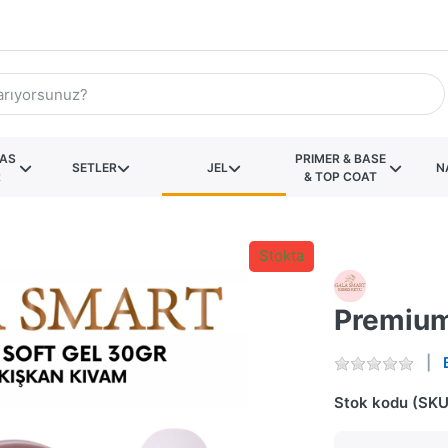
KAS
PRIMER & BASE
SETLER
JEL
N
R
& TOP COAT
Stokta
Premium
Stok kodu (SKU