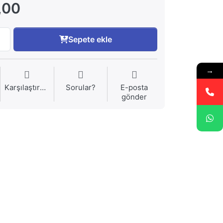
,00
Sepete ekle
→
Karşılaştırma
Sorular?
E-posta
gönder