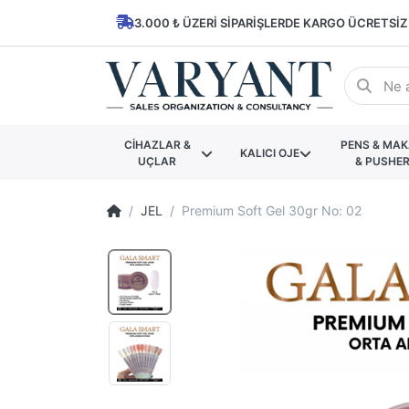
3.000 ₺ ÜZERI SIPARIŞLERDE KARGO ÜCRETSIZ
CİHAZLAR &
PENS & MA
KALICI OJE
UÇLAR
& PUSHE
JEL
Premium Soft Gel 30gr No: 02