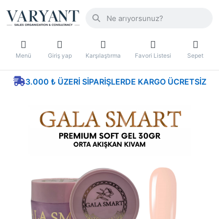
Menü
Giriş yap
Karşılaştırma
Favori Listesi
Sepet
3.000 ₺ ÜZERI SIPARIŞLERDE KARGO ÜCRETSIZ