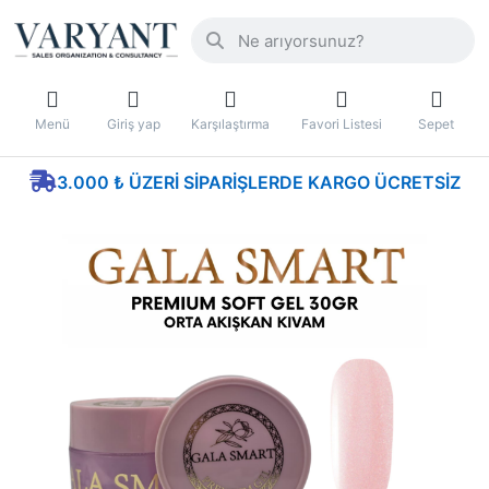
Menü
Giriş yap
Karşılaştırma
Favori Listesi
Sepet
3.000 ₺ ÜZERI SIPARIŞLERDE KARGO ÜCRETSIZ