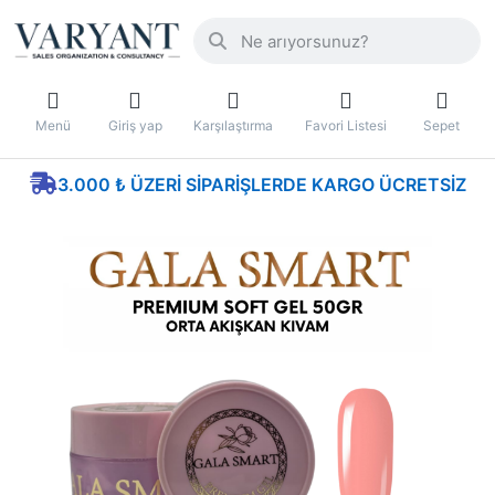
Menü
Giriş yap
Karşılaştırma
Favori Listesi
Sepet
3.000 ₺ ÜZERI SIPARIŞLERDE KARGO ÜCRETSIZ