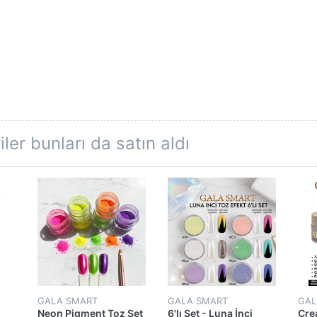
ler bunları da satın aldı
GALA SMART
GALA SMART
GAL
Neon Pigment Toz Set
6'lı Set - Luna İnci
Cre