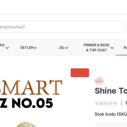
KAS
PRIMER & BASE
SETLER
JEL
N
R
& TOP COAT
Stokta
Shine T
Stok kodu (SKU