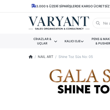
3.000 ₺ ÜZERI SIPARIŞLERDE KARGO ÜCRETSIZ
CİHAZLAR &
PENS & MA
KALICI OJE
UÇLAR
& PUSHE
NAIL ART
Shine Toz Süs No: 05