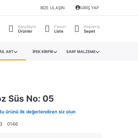
BIZE ULAŞIN
GIRIŞ YAP
Karşılaştır
Favori
Alışveriş
Ürünler
Liste
Sepet
AIL ART
İPEK KİRPİK
SARF MALZEME
oz Süs No: 05
Bu ürünü ilk değerlendiren siz olun
)
0146