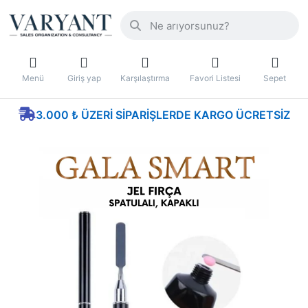
Menü
Giriş yap
Karşılaştırma
Favori Listesi
Sepet
3.000 ₺ ÜZERI SIPARIŞLERDE KARGO ÜCRETSIZ