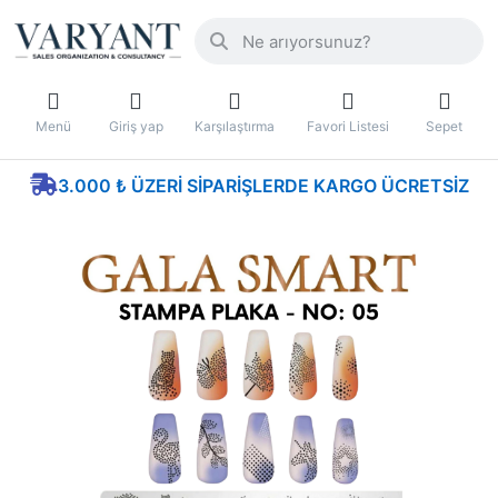
Menü
Giriş yap
Karşılaştırma
Favori Listesi
Sepet
3.000 ₺ ÜZERI SIPARIŞLERDE KARGO ÜCRETSIZ