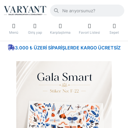
Menü
Giriş yap
Karşılaştırma
Favori Listesi
Sepet
3.000 ₺ ÜZERI SIPARIŞLERDE KARGO ÜCRETSIZ