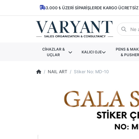
3.000 ₺ ÜZERI SIPARIŞLERDE KARGO ÜCRETSIZ
CİHAZLAR &
PENS & MA
KALICI OJE
UÇLAR
& PUSHE
NAIL ART
Stiker No: MD-10