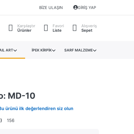
BIZE ULAŞIN
GIRIŞ YAP
Karşılaştır
Favori
Alışveriş
Ürünler
Liste
Sepet
AIL ART
İPEK KİRPİK
SARF MALZEME
No: MD-10
Bu ürünü ilk değerlendiren siz olun
)
156