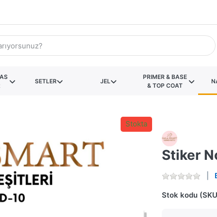
KAS
PRIMER & BASE
SETLER
JEL
N
R
& TOP COAT
Stokta
Stiker 
Stok kodu (SKU