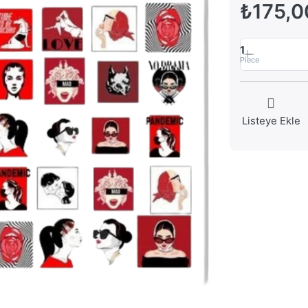
₺175,0
1
Piece
Listeye Ekle