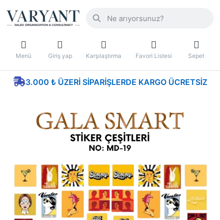
Menü
Giriş yap
Karşılaştırma
Favori Listesi
Sepet
3.000 ₺ ÜZERI SIPARIŞLERDE KARGO ÜCRETSIZ