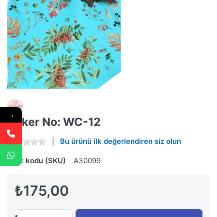
→
Stiker No: WC-12
Bu ürünü ilk değerlendiren siz olun
Stok kodu (SKU)
A30099
₺175,00