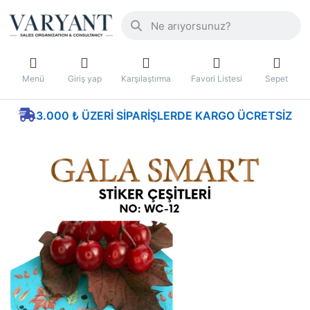
Menü
Giriş yap
Karşılaştırma
Favori Listesi
Sepet
3.000 ₺ ÜZERI SIPARIŞLERDE KARGO ÜCRETSIZ