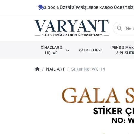
3.000 ₺ ÜZERI SIPARIŞLERDE KARGO ÜCRETSIZ
CİHAZLAR &
PENS & MA
KALICI OJE
UÇLAR
& PUSHE
NAIL ART
Stiker No: WC-14