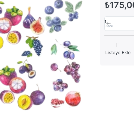
₺175,0
1
Piece
Listeye Ekle