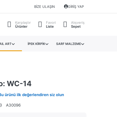
BIZE ULAŞIN
GIRIŞ YAP
Karşılaştır
Favori
Alışveriş
Ürünler
Liste
Sepet
AIL ART
İPEK KİRPİK
SARF MALZEME
No: WC-14
Bu ürünü ilk değerlendiren siz olun
)
A30096