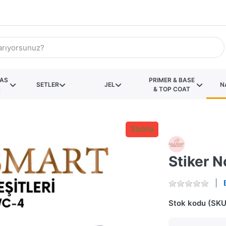
KAS
PRIMER & BASE
SETLER
JEL
N
R
& TOP COAT
Stokta
Stiker 
Stok kodu (SKU