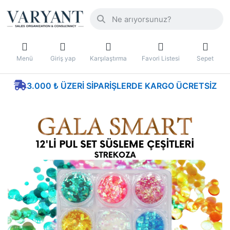
Menü
Giriş yap
Karşılaştırma
Favori Listesi
Sepet
3.000 ₺ ÜZERI SIPARIŞLERDE KARGO ÜCRETSIZ