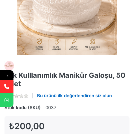
Tek Kulllanımlık Manikür Galoşu, 50
→
Adet
Bu ürünü ilk değerlendiren siz olun
Stok kodu (SKU)
0037
₺200,00