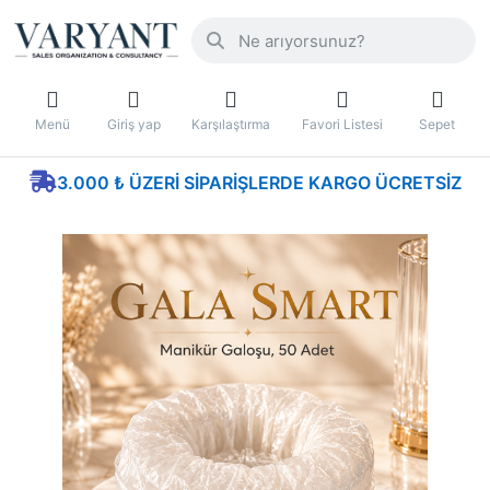
Menü
Giriş yap
Karşılaştırma
Favori Listesi
Sepet
3.000 ₺ ÜZERI SIPARIŞLERDE KARGO ÜCRETSIZ