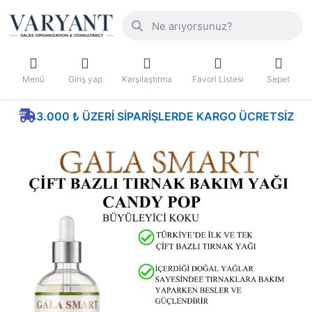
Menü
Giriş yap
Karşılaştırma
Favori Listesi
Sepet
3.000 ₺ ÜZERI SIPARIŞLERDE KARGO ÜCRETSIZ