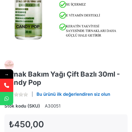
Tırnak Bakım Yağı Çift Bazlı 30ml -
→
Candy Pop
Bu ürünü ilk değerlendiren siz olun
Stok kodu (SKU)
A30051
₺450,00