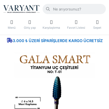
Menü
Giriş yap
Karşılaştırma
Favori Listesi
Sepet
3.000 ₺ ÜZERI SIPARIŞLERDE KARGO ÜCRETSIZ