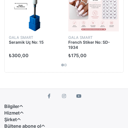
GALA SMART
GALA SMART
Seramik Uç No: 15
French Stiker No: SD-
1934
₺300,00
₺175,00
Bilgiler
Hizmet
Şirket
Bültene abone ol