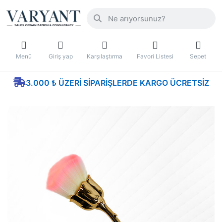
Menü
Giriş yap
Karşılaştırma
Favori Listesi
Sepet
3.000 ₺ ÜZERI SIPARIŞLERDE KARGO ÜCRETSIZ