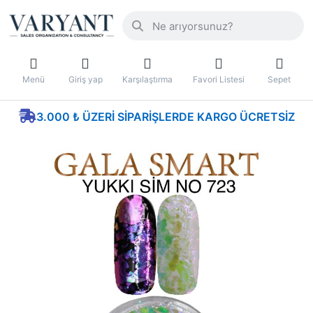
Menü
Giriş yap
Karşılaştırma
Favori Listesi
Sepet
3.000 ₺ ÜZERI SIPARIŞLERDE KARGO ÜCRETSIZ