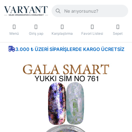
Menü
Giriş yap
Karşılaştırma
Favori Listesi
Sepet
3.000 ₺ ÜZERI SIPARIŞLERDE KARGO ÜCRETSIZ