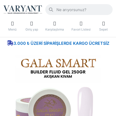
Menü
Giriş yap
Karşılaştırma
Favori Listesi
Sepet
3.000 ₺ ÜZERI SIPARIŞLERDE KARGO ÜCRETSIZ