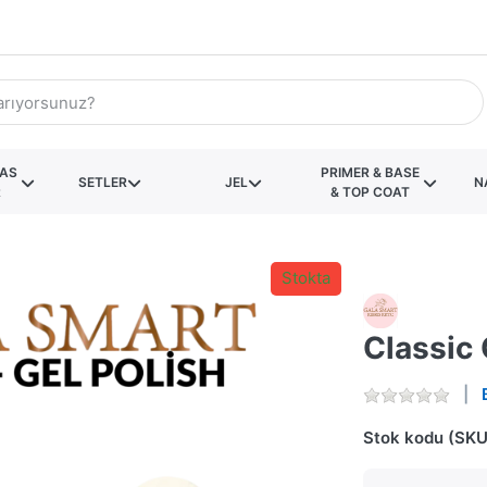
KAS
PRIMER & BASE
SETLER
JEL
N
R
& TOP COAT
Stokta
Classic 
Stok kodu (SKU