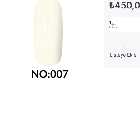
₺450,
1
Piece
Listeye Ekle