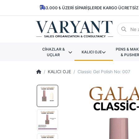
3.000 ₺ ÜZERI SIPARIŞLERDE KARGO ÜCRETSIZ
CİHAZLAR &
PENS & MA
KALICI OJE
UÇLAR
& PUSHE
KALICI OJE
Classic Gel Polish No: 007