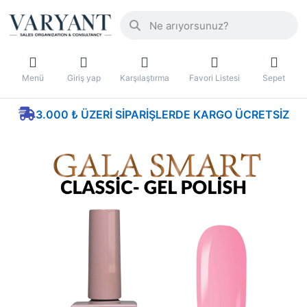
Menü
Giriş yap
Karşılaştırma
Favori Listesi
Sepet
3.000 ₺ ÜZERI SIPARIŞLERDE KARGO ÜCRETSIZ