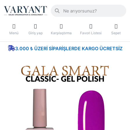
Menü
Giriş yap
Karşılaştırma
Favori Listesi
Sepet
3.000 ₺ ÜZERI SIPARIŞLERDE KARGO ÜCRETSIZ