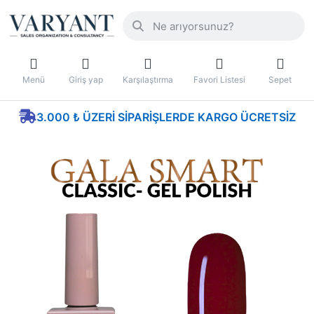
Menü
Giriş yap
Karşılaştırma
Favori Listesi
Sepet
3.000 ₺ ÜZERI SIPARIŞLERDE KARGO ÜCRETSIZ