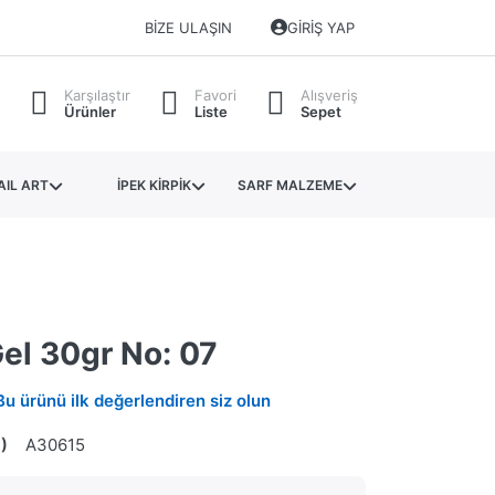
BIZE ULAŞIN
GIRIŞ YAP
Karşılaştır
Favori
Alışveriş
Ürünler
Liste
Sepet
AIL ART
İPEK KİRPİK
SARF MALZEME
el 30gr No: 07
Bu ürünü ilk değerlendiren siz olun
)
A30615