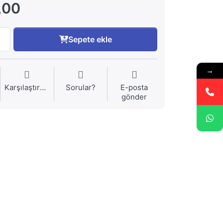
,00
Sepete ekle
→
Karşılaştırma
Sorular?
E-posta
gönder