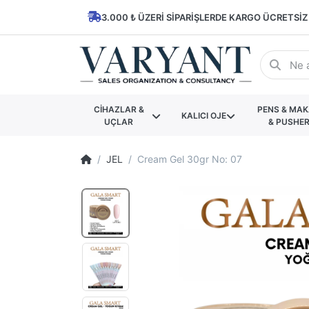
3.000 ₺ ÜZERI SIPARIŞLERDE KARGO ÜCRETSIZ
CİHAZLAR &
PENS & MA
KALICI OJE
UÇLAR
& PUSHE
JEL
Cream Gel 30gr No: 07