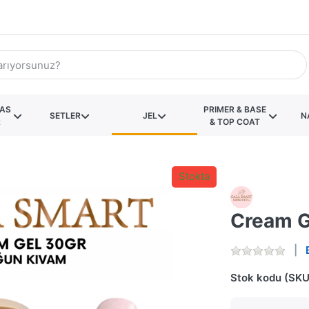
KAS
PRIMER & BASE
SETLER
JEL
N
R
& TOP COAT
Stokta
Cream G
Stok kodu (SKU