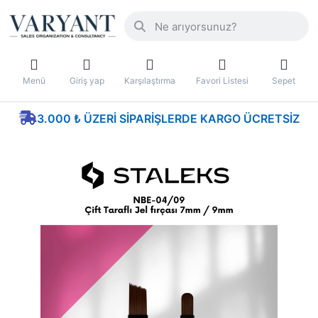
Menü
Giriş yap
Karşılaştırma
Favori Listesi
Sepet
3.000 ₺ ÜZERI SIPARIŞLERDE KARGO ÜCRETSIZ