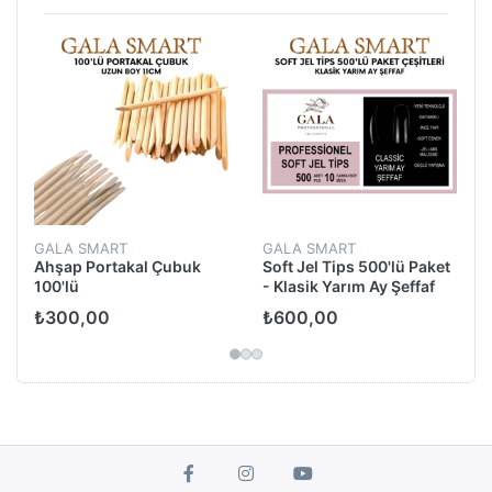
i
GALA SMART
GALA SMART
Ahşap Portakal Çubuk
Soft Jel Tips 500'lü Paket
100'lü
- Klasik Yarım Ay Şeffaf
₺300,00
₺600,00