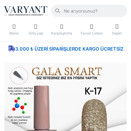
Menü
Giriş yap
Karşılaştırma
Favori Listesi
Sepet
3.000 ₺ ÜZERI SIPARIŞLERDE KARGO ÜCRETSIZ