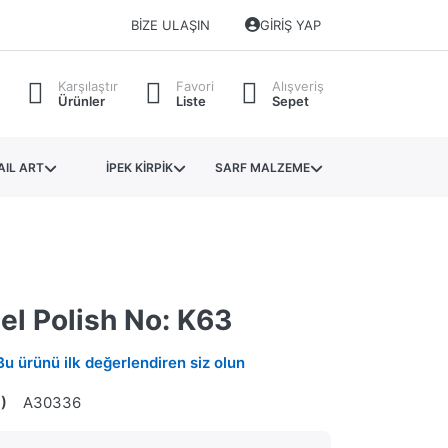
BIZE ULAŞIN
GIRIŞ YAP
Karşılaştır
Favori
Alışveriş
Ürünler
Liste
Sepet
AIL ART
İPEK KİRPİK
SARF MALZEME
Gel Polish No: K63
Bu ürünü ilk değerlendiren siz olun
)
A30336