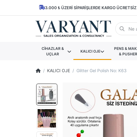
3.000 ₺ ÜZERI SIPARIŞLERDE KARGO ÜCRETSIZ
CİHAZLAR &
PENS & MA
KALICI OJE
UÇLAR
& PUSHE
KALICI OJE
Glitter Gel Polish No: K63