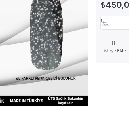
₺450,
1
Piece
Listeye Ekle