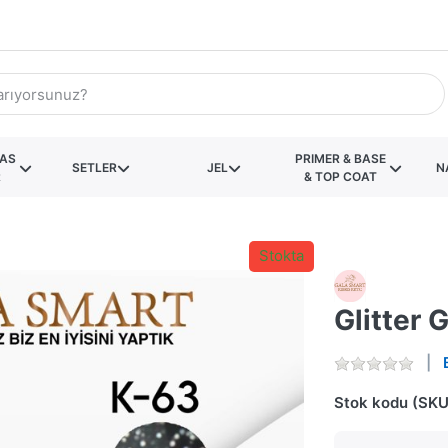
KAS
PRIMER & BASE
SETLER
JEL
N
R
& TOP COAT
Stokta
Glitter 
Stok kodu (SKU