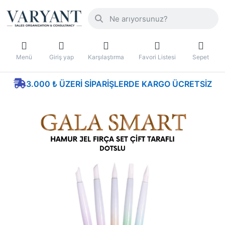
Menü
Giriş yap
Karşılaştırma
Favori Listesi
Sepet
3.000 ₺ ÜZERI SIPARIŞLERDE KARGO ÜCRETSIZ