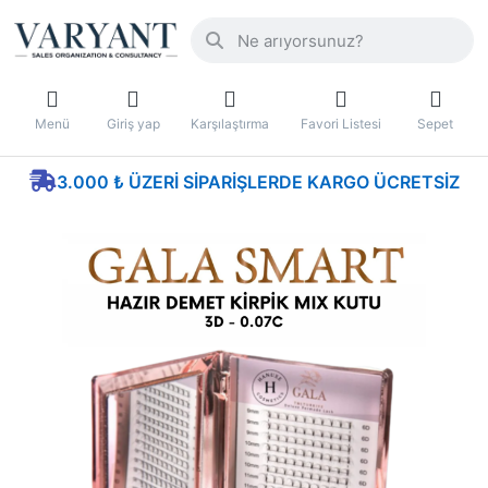
Menü
Giriş yap
Karşılaştırma
Favori Listesi
Sepet
3.000 ₺ ÜZERI SIPARIŞLERDE KARGO ÜCRETSIZ