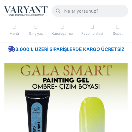
Menü
Giriş yap
Karşılaştırma
Favori Listesi
Sepet
3.000 ₺ ÜZERI SIPARIŞLERDE KARGO ÜCRETSIZ