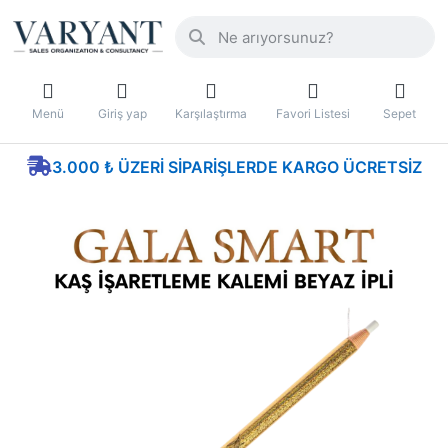
Menü
Giriş yap
Karşılaştırma
Favori Listesi
Sepet
3.000 ₺ ÜZERI SIPARIŞLERDE KARGO ÜCRETSIZ