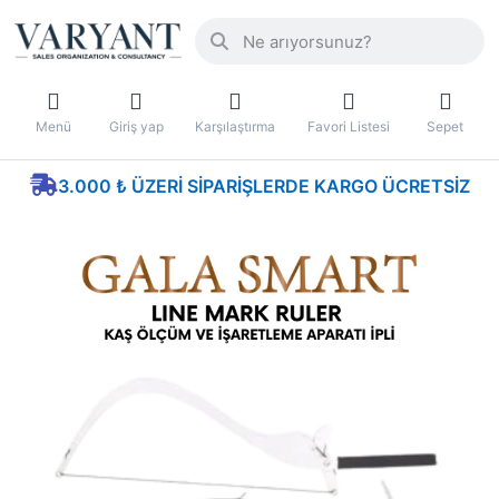
Menü
Giriş yap
Karşılaştırma
Favori Listesi
Sepet
3.000 ₺ ÜZERI SIPARIŞLERDE KARGO ÜCRETSIZ