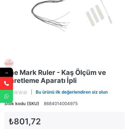
Line Mark Ruler - Kaş Ölçüm ve
→
İşaretleme Aparatı İpli
Bu ürünü ilk değerlendiren siz olun
Stok kodu (SKU)
8684014004975
₺801,72