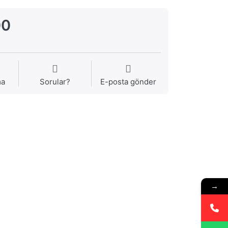
00
ma
Sorular?
E-posta gönder
→