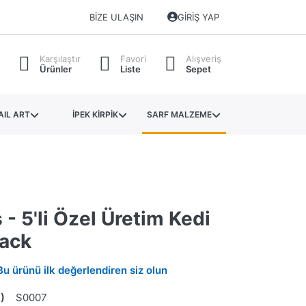
BIZE ULAŞIN
GIRIŞ YAP
Karşılaştır
Favori
Alışveriş
Ürünler
Liste
Sepet
AIL ART
İPEK KİRPİK
SARF MALZEME
 - 5'li Özel Üretim Kedi
lack
Bu ürünü ilk değerlendiren siz olun
)
S0007