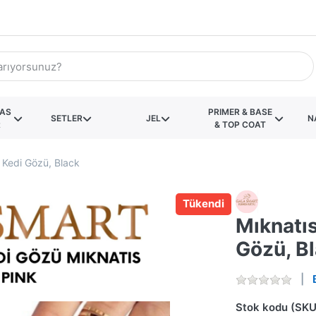
KAS
PRIMER & BASE
SETLER
JEL
N
R
& TOP COAT
m Kedi Gözü, Black
Tükendi
Mıknatıs
Gözü, B
Stok kodu (SKU