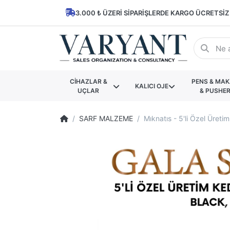
3.000 ₺ ÜZERI SIPARIŞLERDE KARGO ÜCRETSIZ
CİHAZLAR &
PENS & MA
KALICI OJE
UÇLAR
& PUSHE
SARF MALZEME
Mıknatıs - 5'li Özel Üreti