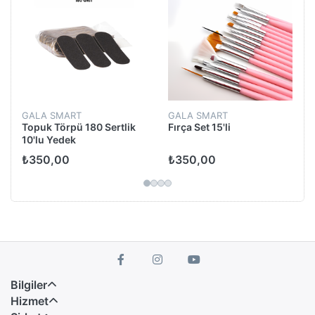
GALA SMART
GALA SMART
Topuk Törpü 180 Sertlik
Fırça Set 15'li
10'lu Yedek
₺350,00
₺350,00
Bilgiler
Hizmet