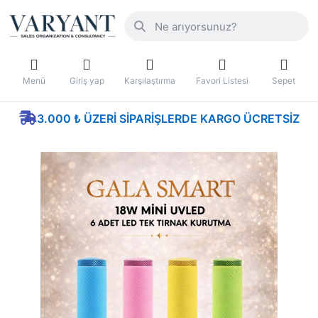
Menü
Giriş yap
Karşılaştırma
Favori Listesi
Sepet
3.000 ₺ ÜZERI SIPARIŞLERDE KARGO ÜCRETSIZ