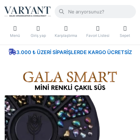
Menü
Giriş yap
Karşılaştırma
Favori Listesi
Sepet
3.000 ₺ ÜZERI SIPARIŞLERDE KARGO ÜCRETSIZ