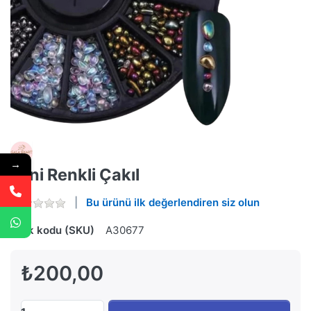
→
Mini Renkli Çakıl
Bu ürünü ilk değerlendiren siz olun
Stok kodu (SKU)
A30677
₺200,00