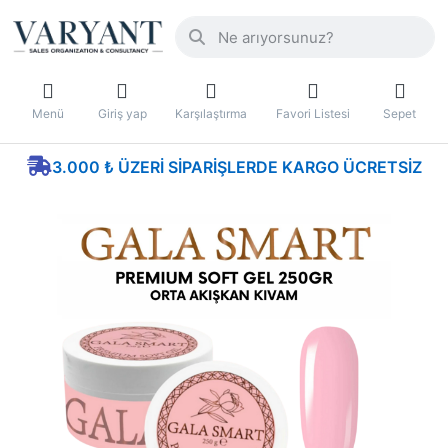
Menü
Giriş yap
Karşılaştırma
Favori Listesi
Sepet
3.000 ₺ ÜZERI SIPARIŞLERDE KARGO ÜCRETSIZ