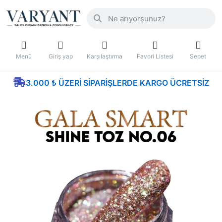
Menü
Giriş yap
Karşılaştırma
Favori Listesi
Sepet
3.000 ₺ ÜZERI SIPARIŞLERDE KARGO ÜCRETSIZ