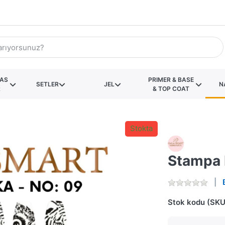
KAS
PRIMER & BASE
SETLER
JEL
N
R
& TOP COAT
Stokta
Stampa 
Stok kodu (SKU