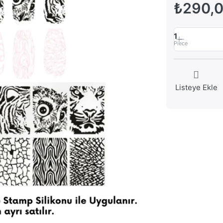
₺290,
1
Piece
Listeye Ekle