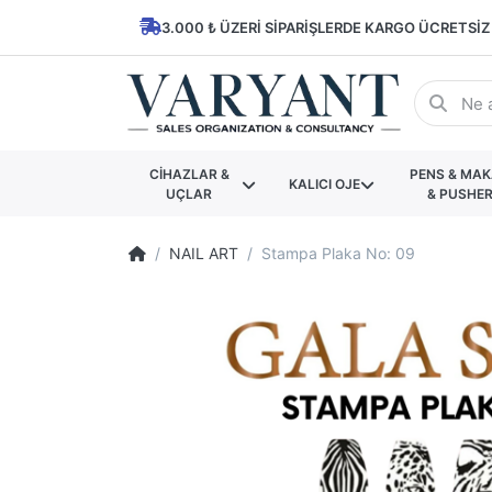
3.000 ₺ ÜZERI SIPARIŞLERDE KARGO ÜCRETSIZ
CİHAZLAR &
PENS & MA
KALICI OJE
UÇLAR
& PUSHE
NAIL ART
Stampa Plaka No: 09