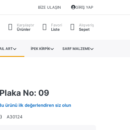
BIZE ULAŞIN
GIRIŞ YAP
Karşılaştır
Favori
Alışveriş
Ürünler
Liste
Sepet
AIL ART
İPEK KİRPİK
SARF MALZEME
Plaka No: 09
Bu ürünü ilk değerlendiren siz olun
)
A30124