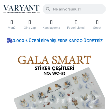
Menü
Giriş yap
Karşılaştırma
Favori Listesi
Sepet
3.000 ₺ ÜZERI SIPARIŞLERDE KARGO ÜCRETSIZ