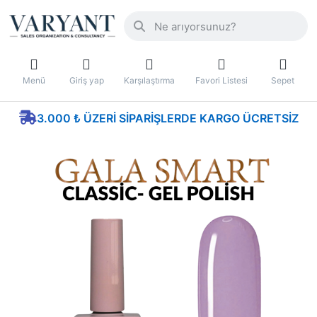
Menü
Giriş yap
Karşılaştırma
Favori Listesi
Sepet
3.000 ₺ ÜZERI SIPARIŞLERDE KARGO ÜCRETSIZ