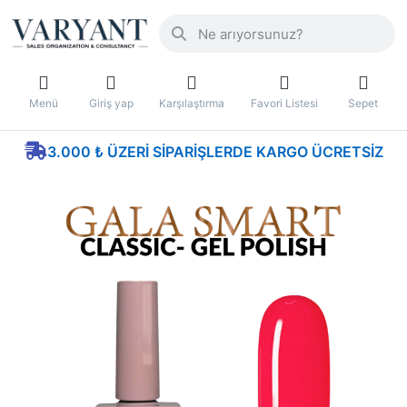
Menü
Giriş yap
Karşılaştırma
Favori Listesi
Sepet
3.000 ₺ ÜZERI SIPARIŞLERDE KARGO ÜCRETSIZ