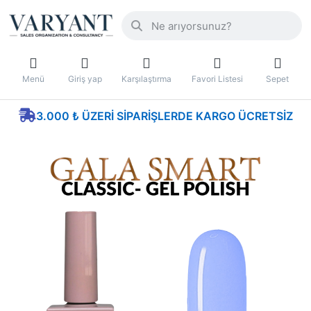
Menü
Giriş yap
Karşılaştırma
Favori Listesi
Sepet
3.000 ₺ ÜZERI SIPARIŞLERDE KARGO ÜCRETSIZ