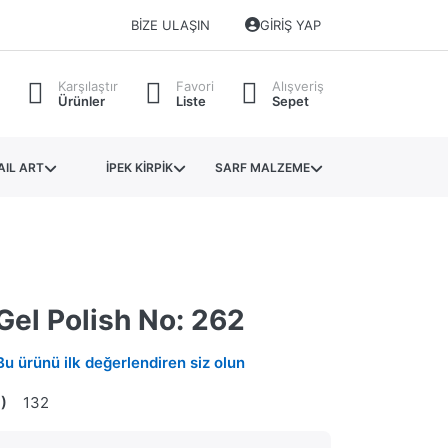
BIZE ULAŞIN
GIRIŞ YAP
Karşılaştır
Favori
Alışveriş
Ürünler
Liste
Sepet
AIL ART
İPEK KİRPİK
SARF MALZEME
Gel Polish No: 262
Bu ürünü ilk değerlendiren siz olun
)
132