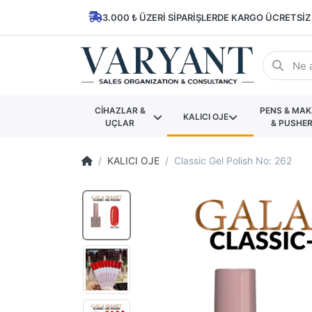
3.000 ₺ ÜZERI SIPARIŞLERDE KARGO ÜCRETSIZ
CİHAZLAR &
PENS & MA
KALICI OJE
UÇLAR
& PUSHE
KALICI OJE
Classic Gel Polish No: 262