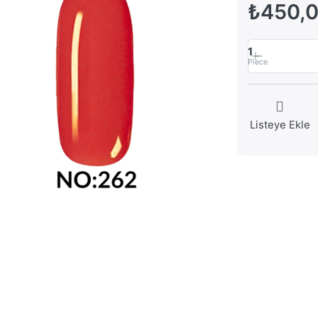
₺450,
1
Piece
Listeye Ekle