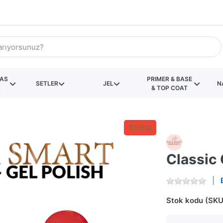
KAS
PRIMER & BASE
SETLER
JEL
N
R
& TOP COAT
Stokta
Classic 
Stok kodu (SKU