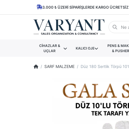
3.000 ₺ ÜZERI SIPARIŞLERDE KARGO ÜCRETSIZ
CİHAZLAR &
PENS & MA
KALICI OJE
UÇLAR
& PUSHE
SARF MALZEME
Düz 180 Sertlik Törpü 10'