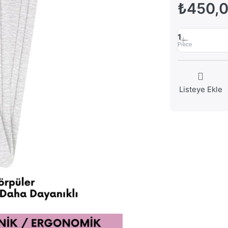
₺450,
1
Piece
Listeye Ekle