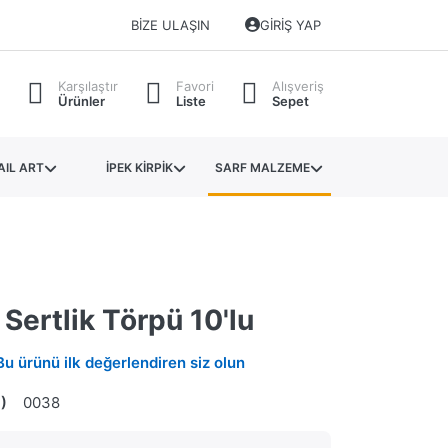
BIZE ULAŞIN
GIRIŞ YAP
Karşılaştır
Favori
Alışveriş
Ürünler
Liste
Sepet
AIL ART
İPEK KİRPİK
SARF MALZEME
Sertlik Törpü 10'lu
Bu ürünü ilk değerlendiren siz olun
)
0038