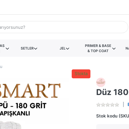
KAS
PRIMER & BASE
SETLER
JEL
N
R
& TOP COAT
lu
Stokta
Düz 180 
Stok kodu (SKU