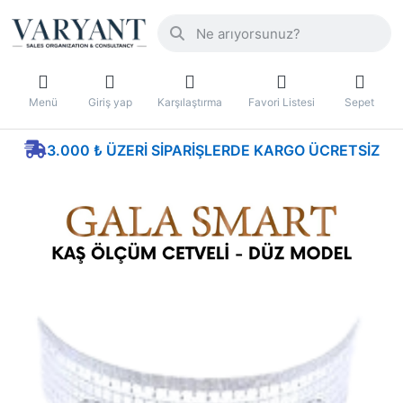
Menü
Giriş yap
Karşılaştırma
Favori Listesi
Sepet
3.000 ₺ ÜZERI SIPARIŞLERDE KARGO ÜCRETSIZ